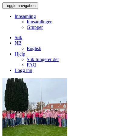
Toggle navigation
Innsamling
Innsamlinger
Grupper
Søk
NB
English
Hjelp
Slik fungerer det
FAQ
Logg inn