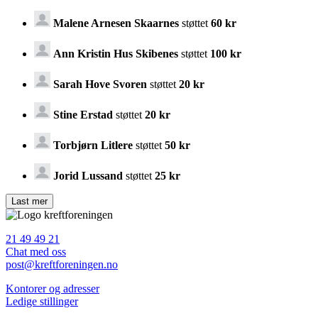
Malene Arnesen Skaarnes
støttet
60 kr
Ann Kristin Hus Skibenes
støttet
100 kr
Sarah Hove Svoren
støttet
20 kr
Stine Erstad
støttet
20 kr
Torbjørn Litlere
støttet
50 kr
Jorid Lussand
støttet
25 kr
21 49 49 21
Chat med oss
post@kreftforeningen.no
Kontorer og adresser
Ledige stillinger