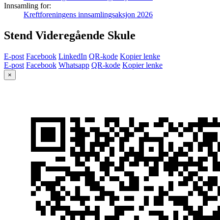
Innsamling for:
Kreftforeningens innsamlingsaksjon 2026
Stend Videregående Skule
E-post
Facebook
LinkedIn
QR-kode
Kopier lenke
E-post
Facebook
Whatsapp
QR-kode
Kopier lenke
×