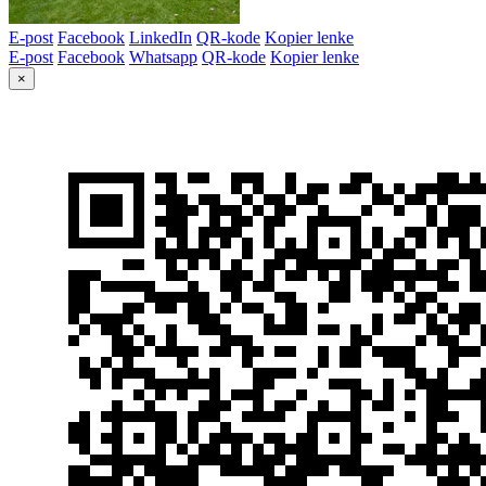
E-post
Facebook
LinkedIn
QR-kode
Kopier lenke
E-post
Facebook
Whatsapp
QR-kode
Kopier lenke
×