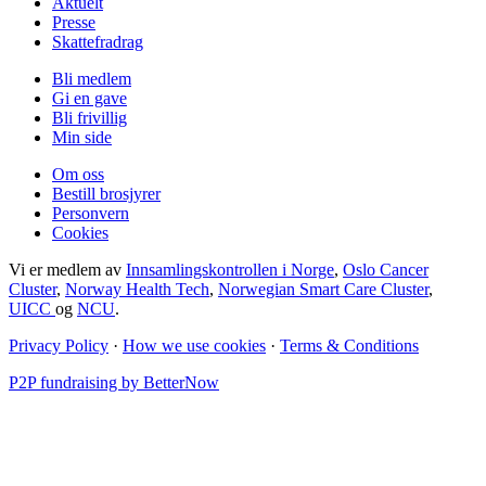
Aktuelt
Presse
Skattefradrag
Bli medlem
Gi en gave
Bli frivillig
Min side
Om oss
Bestill brosjyrer
Personvern
Cookies
Vi er medlem av
Innsamlingskontrollen i Norge
,
Oslo Cancer
Cluster
,
Norway Health Tech
,
Norwegian Smart Care Cluster
,
UICC
og
NCU
.
Privacy Policy
·
How we use cookies
·
Terms & Conditions
P2P fundraising by BetterNow