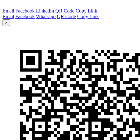
Email
Facebook
LinkedIn
QR Code
Copy Link
Email
Facebook
Whatsapp
QR Code
Copy Link
×