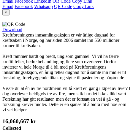
Email
Facebook
LinkedIn
QR Code
Copy Link
Email
Facebook
Whatsapp
QR Code
Copy Link
×
Download
Kreftforeningens innsamlingsaksjon er vår årlige dugnad for
kreftsaken i Norge, og har siden 2006 samlet inn 550 millioner
kroner til kreftsaken.
Kreft rammer hardt og bredt, ung som gammel. Vi vil ha færre
krefttilfeller, bedre behandling og flere som overlever. Derfor
inviterer vi hele Norge til å bli med på Kreftforeningens
innsamlingsaksjon, en årlig felles dugnad for å samle inn midler til
forskning, forebyggende tiltak og støtte til pasienter og pårørende.
Visste du at én av tre nordmenn vil få kreft en gang i løpet av livet? I
dag overlever heldigvis tre av fire, men slik har det ikke alltid vært.
Forskning har gitt resultater, men det er fortsatt en vei å gå - og
forskning krever midler. Dette er en sjanse til å bidra med noe som
vi vet hjelper.
16,060,667 kr
Collected