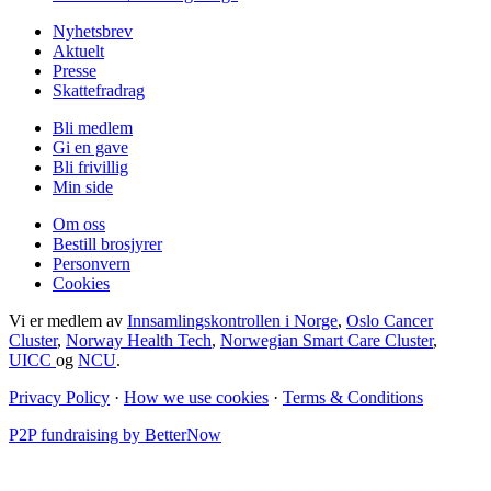
Nyhetsbrev
Aktuelt
Presse
Skattefradrag
Bli medlem
Gi en gave
Bli frivillig
Min side
Om oss
Bestill brosjyrer
Personvern
Cookies
Vi er medlem av
Innsamlingskontrollen i Norge
,
Oslo Cancer
Cluster
,
Norway Health Tech
,
Norwegian Smart Care Cluster
,
UICC
og
NCU
.
Privacy Policy
·
How we use cookies
·
Terms & Conditions
P2P fundraising by BetterNow