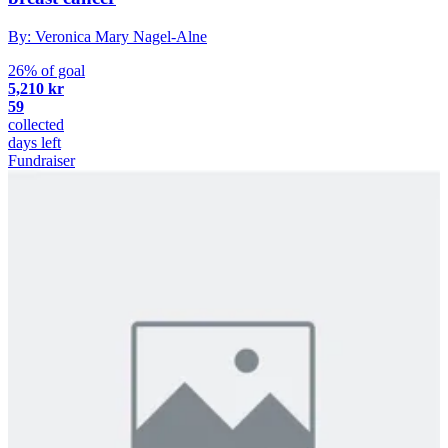
By: Veronica Mary Nagel-Alne
26% of goal
5,210 kr
59
collected
days left
Fundraiser