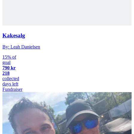
Kakesalg
By: Leah Danielsen
15% of
goal
790 kr
218
collected
days left
Fundraiser