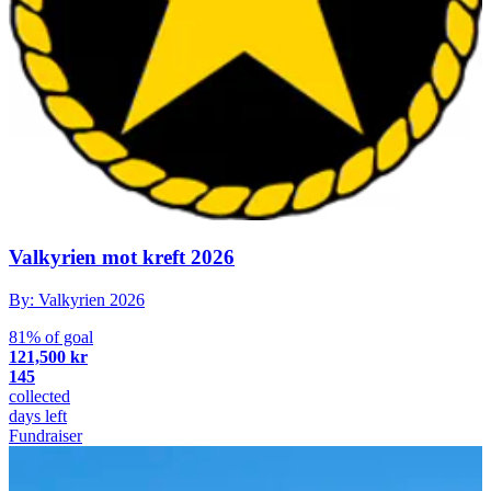
Valkyrien mot kreft 2026
By: Valkyrien 2026
81% of goal
121,500 kr
145
collected
days left
Fundraiser