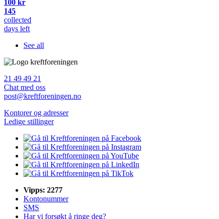
100 kr
145
collected
days left
See all
21 49 49 21
Chat med oss
post@kreftforeningen.no
Kontorer og adresser
Ledige stillinger
Vipps: 2277
Kontonummer
SMS
Har vi forsøkt å ringe deg?