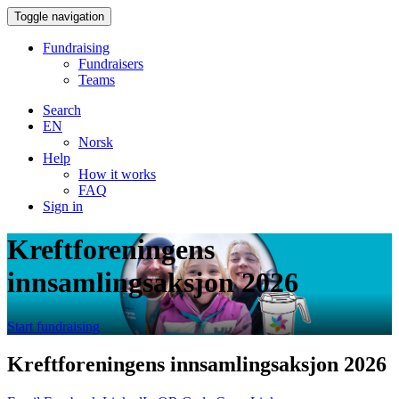
Toggle navigation
Fundraising
Fundraisers
Teams
Search
EN
Norsk
Help
How it works
FAQ
Sign in
Kreftforeningens
innsamlingsaksjon 2026
Start fundraising
Kreftforeningens innsamlingsaksjon 2026