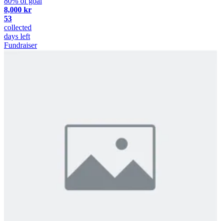
80% of goal
8,000 kr
53
collected
days left
Fundraiser