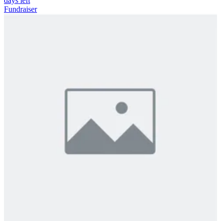
days left
Fundraiser