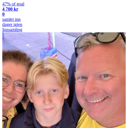
47% of goal
4 700 kr
0
samlet inn
dager igjen
Innsamling