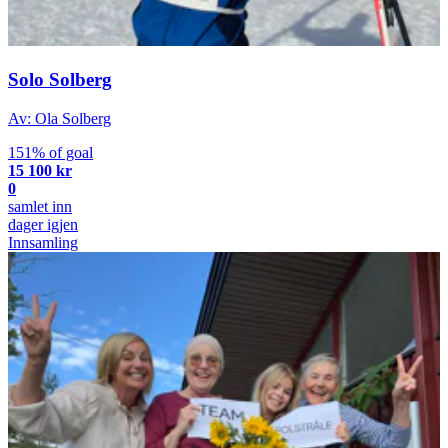
Solo Solberg
Av: Ola Solberg
151% of goal
15 100 kr
0
samlet inn
dager igjen
Innsamling