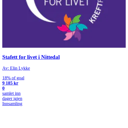
Stafett for livet i Nittedal
Av: Elin Lykke
18% of goal
9 185 kr
0
samlet inn
dager igjen
Innsamling