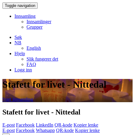
Toggle navigation
Innsamling
Innsamlinger
Grupper
Søk
NB
English
Hjelp
Slik fungerer det
FAQ
Logg inn
Stafett for livet - Nittedal
Start innsamling
Stafett for livet - Nittedal
E-post
Facebook
LinkedIn
QR-kode
Kopier lenke
E-post
Facebook
Whatsapp
QR-kode
Kopier lenke