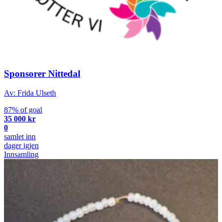
Sponsorer Nittedal
Av: Frida Ulseth
87% of goal
35 000 kr
0
samlet inn
dager igjen
Innsamling