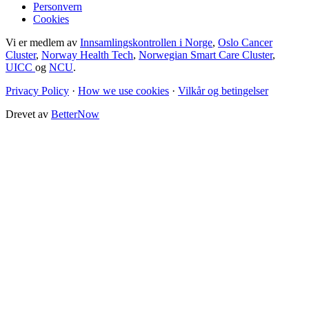
Personvern
Cookies
Vi er medlem av
Innsamlingskontrollen i Norge
,
Oslo Cancer
Cluster
,
Norway Health Tech
,
Norwegian Smart Care Cluster
,
UICC
og
NCU
.
Privacy Policy
·
How we use cookies
·
Vilkår og betingelser
Drevet av
BetterNow