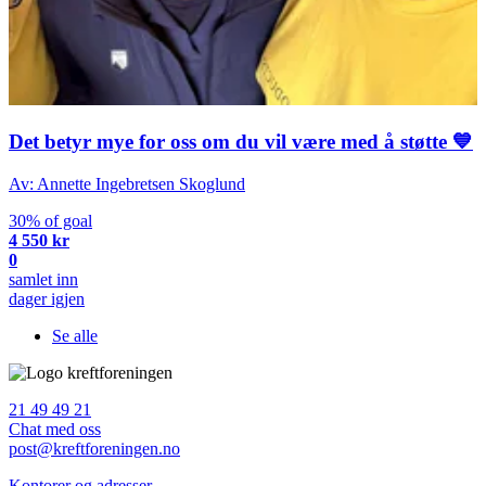
Det betyr mye for oss om du vil være med å støtte 💙
Av: Annette Ingebretsen Skoglund
30% of goal
4 550 kr
0
samlet inn
dager igjen
Se alle
21 49 49 21
Chat med oss
post@kreftforeningen.no
Kontorer og adresser