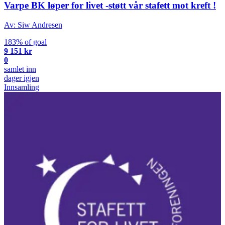
Varpe BK løper for livet -støtt vår stafett mot kreft !
Av: Siw Andresen
183% of goal
9 151 kr
0
samlet inn
dager igjen
Innsamling