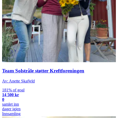
Team Solstråle støtter Kreftforeningen
Av: Anette Skafjeld
181% of goal
14 500 kr
0
samlet inn
dager igjen
Innsamling