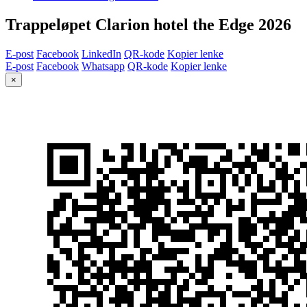
Trappeløpet Clarion hotel the Edge 2026
E-post
Facebook
LinkedIn
QR-kode
Kopier lenke
E-post
Facebook
Whatsapp
QR-kode
Kopier lenke
×