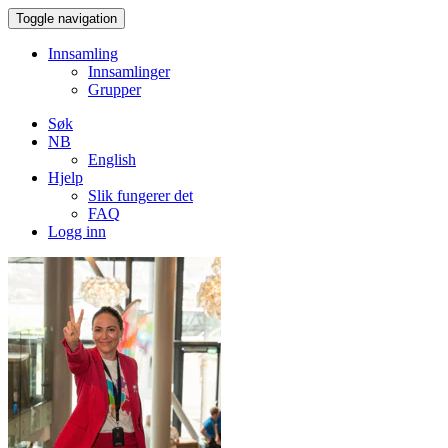
Toggle navigation
Innsamling
Innsamlinger
Grupper
Søk
NB
English
Hjelp
Slik fungerer det
FAQ
Logg inn