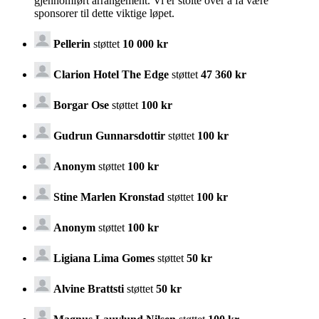
gjennomført arrangement. Vi er stolte over å få være
sponsorer til dette viktige løpet.
Pellerin
støttet
10 000 kr
Clarion Hotel The Edge
støttet
47 360 kr
Borgar Ose
støttet
100 kr
Gudrun Gunnarsdottir
støttet
100 kr
Anonym
støttet
100 kr
Stine Marlen Kronstad
støttet
100 kr
Anonym
støttet
100 kr
Ligiana Lima Gomes
støttet
50 kr
Alvine Brattsti
støttet
50 kr