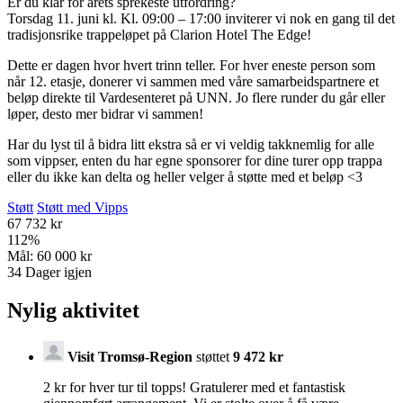
Er du klar for årets sprekeste utfordring?
Torsdag 11. juni kl. Kl. 09:00 – 17:00 inviterer vi nok en gang til det
tradisjonsrike trappeløpet på Clarion Hotel The Edge!
Dette er dagen hvor hvert trinn teller. For hver eneste person som
når 12. etasje, donerer vi sammen med våre samarbeidspartnere et
beløp direkte til Vardesenteret på UNN. Jo flere runder du går eller
løper, desto mer bidrar vi sammen!
Har du lyst til å bidra litt ekstra så er vi veldig takknemlig for alle
som vippser, enten du har egne sponsorer for dine turer opp trappa
eller du ikke kan delta og heller velger å støtte med et beløp <3
Støtt
Støtt med Vipps
67 732 kr
112
%
Mål:
60 000 kr
34
Dager igjen
Nylig aktivitet
Visit Tromsø-Region
støttet
9 472 kr
2 kr for hver tur til topps! Gratulerer med et fantastisk