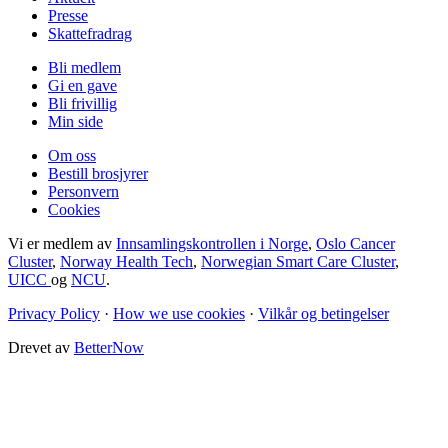
Presse
Skattefradrag
Bli medlem
Gi en gave
Bli frivillig
Min side
Om oss
Bestill brosjyrer
Personvern
Cookies
Vi er medlem av
Innsamlingskontrollen i Norge
,
Oslo Cancer
Cluster
,
Norway Health Tech
,
Norwegian Smart Care Cluster
,
UICC
og
NCU
.
Privacy Policy
·
How we use cookies
·
Vilkår og betingelser
Drevet av
BetterNow