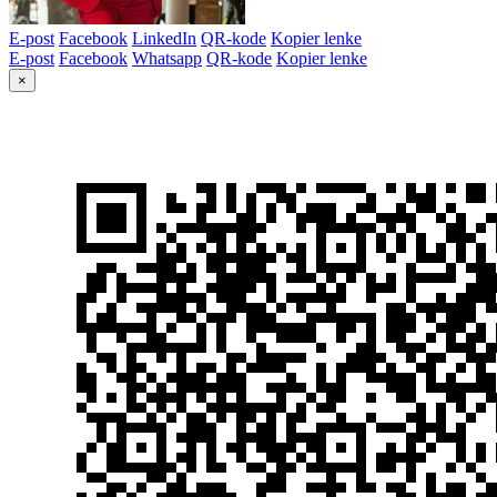
E-post
Facebook
LinkedIn
QR-kode
Kopier lenke
E-post
Facebook
Whatsapp
QR-kode
Kopier lenke
×