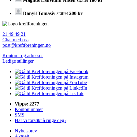
Magnus Lauvlund Nilsen
støttet
100 kr
Danyil Tomasiv
støttet
200 kr
21 49 49 21
Chat med oss
post@kreftforeningen.no
Kontorer og adresser
Ledige stillinger
Vipps: 2277
Kontonummer
SMS
Har vi forsøkt å ringe deg?
Nyhetsbrev
Aktuelt