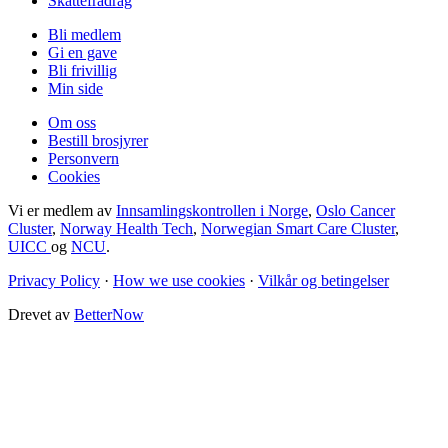
Skattefradrag
Bli medlem
Gi en gave
Bli frivillig
Min side
Om oss
Bestill brosjyrer
Personvern
Cookies
Vi er medlem av
Innsamlingskontrollen i Norge
,
Oslo Cancer
Cluster
,
Norway Health Tech
,
Norwegian Smart Care Cluster
,
UICC
og
NCU
.
Privacy Policy
·
How we use cookies
·
Vilkår og betingelser
Drevet av
BetterNow