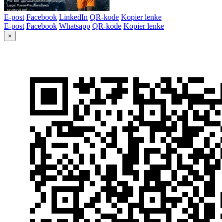
E-post
Facebook
LinkedIn
QR-kode
Kopier lenke
E-post
Facebook
Whatsapp
QR-kode
Kopier lenke
×