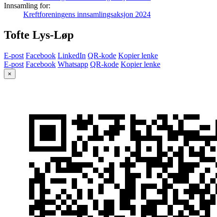
Innsamling for:
Kreftforeningens innsamlingsaksjon 2024
Tofte Lys-Løp
E-post
Facebook
LinkedIn
QR-kode
Kopier lenke
E-post
Facebook
Whatsapp
QR-kode
Kopier lenke
×