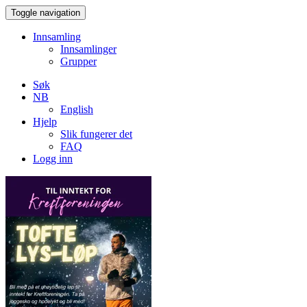
Toggle navigation
Innsamling
Innsamlinger
Grupper
Søk
NB
English
Hjelp
Slik fungerer det
FAQ
Logg inn