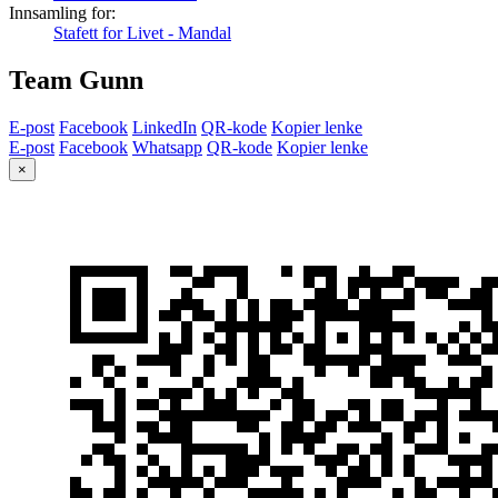
Innsamling for:
Stafett for Livet - Mandal
Team Gunn
E-post
Facebook
LinkedIn
QR-kode
Kopier lenke
E-post
Facebook
Whatsapp
QR-kode
Kopier lenke
×