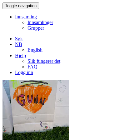
Toggle navigation
Innsamling
Innsamlinger
Grupper
Søk
NB
English
Hjelp
Slik fungerer det
FAQ
Logg inn