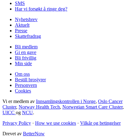
SMS
Har vi forsøkt å ringe deg?
Nyhetsbrev
Aktuelt
Presse
Skattefradrag
Bli medlem
Gi en gave
Bli frivillig
Min side
Om oss
Bestill brosjyrer
Personvern
Cookies
Vi er medlem av
Innsamlingskontrollen i Norge
,
Oslo Cancer
Cluster
,
Norway Health Tech
,
Norwegian Smart Care Cluster
,
UICC
og
NCU
.
Privacy Policy
·
How we use cookies
·
Vilkår og betingelser
Drevet av
BetterNow