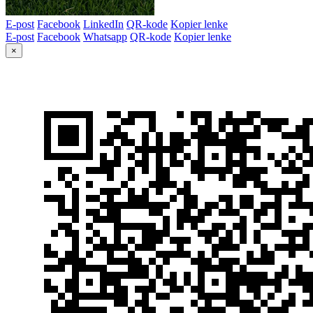
E-post
Facebook
LinkedIn
QR-kode
Kopier lenke
E-post
Facebook
Whatsapp
QR-kode
Kopier lenke
×