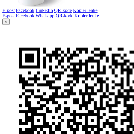
E-post
Facebook
LinkedIn
QR-kode
Kopier lenke
E-post
Facebook
Whatsapp
QR-kode
Kopier lenke
×