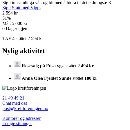
Støtt innsamlinga vår, og bli med å bidra til dette du også<3
Støtt
Støtt med Vipps
2 594 kr
51
%
Mål:
5 000 kr
0
Dager igjen
TAF 4 støttet 2 594 kr
Nylig aktivitet
Rosesalg på Fusa vgs.
støttet
2 494 kr
Anna Olea Fjeldet Sunde
støttet
100 kr
21 49 49 21
Chat med oss
post@kreftforeningen.no
Kontorer og adresser
Ledige stillinger