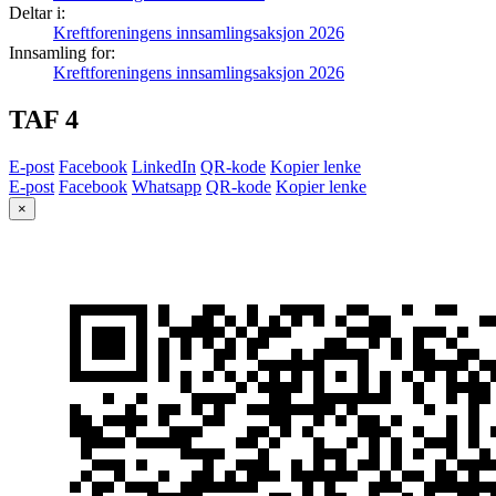
Deltar i:
Kreftforeningens innsamlingsaksjon 2026
Innsamling for:
Kreftforeningens innsamlingsaksjon 2026
TAF 4
E-post
Facebook
LinkedIn
QR-kode
Kopier lenke
E-post
Facebook
Whatsapp
QR-kode
Kopier lenke
×