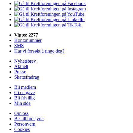
Vipps: 2277
Kontonummer
SMS
Har vi forsøkt å ringe deg?
Nyhetsbrev
Aktuelt
Presse
Skattefradrag
Bli medlem
Gi en gave
Bli frivillig
Min side
Om oss
Bestill brosjyrer
Personvern
Cookies