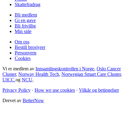
Skattefradrag
Bli medlem
Gi en gave
Bli frivillig
Min side
Om oss
Bestill brosjyrer
Personvern
Cookies
Vi er medlem av
Innsamlingskontrollen i Norge
,
Oslo Cancer
Cluster
,
Norway Health Tech
,
Norwegian Smart Care Cluster
,
UICC
og
NCU
.
Privacy Policy
·
How we use cookies
·
Vilkår og betingelser
Drevet av
BetterNow