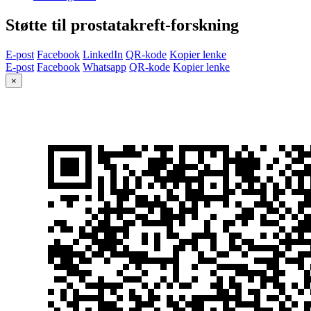
Støtte til prostatakreft-forskning
E-post
Facebook
LinkedIn
QR-kode
Kopier lenke
E-post
Facebook
Whatsapp
QR-kode
Kopier lenke
×