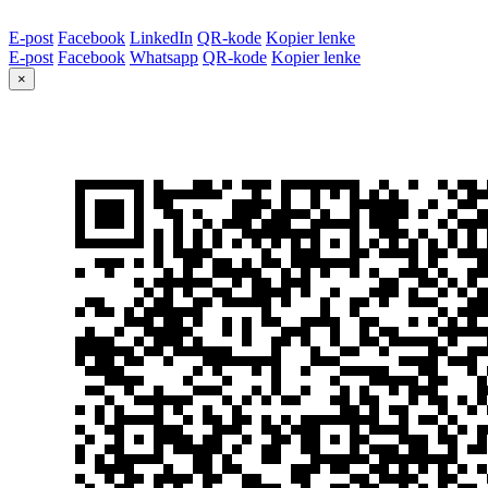
E-post
Facebook
LinkedIn
QR-kode
Kopier lenke
E-post
Facebook
Whatsapp
QR-kode
Kopier lenke
×