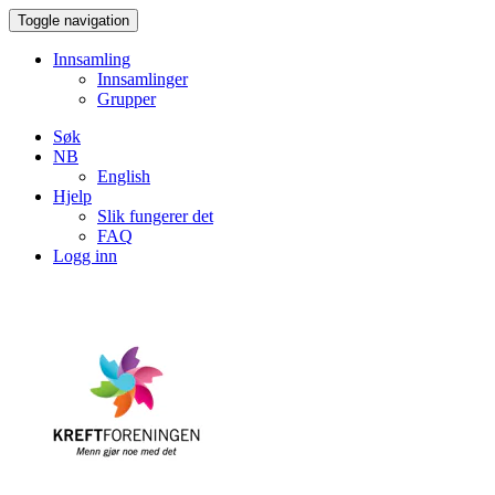
Toggle navigation
Innsamling
Innsamlinger
Grupper
Søk
NB
English
Hjelp
Slik fungerer det
FAQ
Logg inn