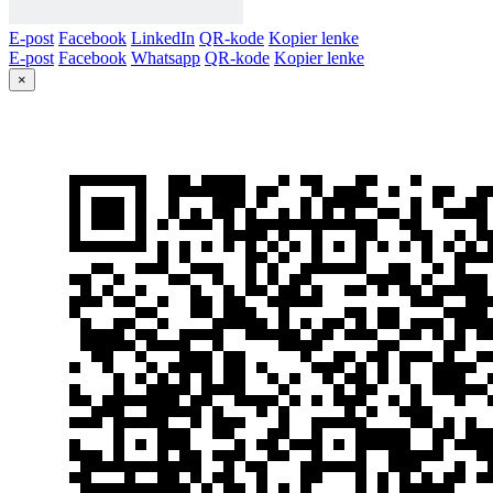
E-post
Facebook
LinkedIn
QR-kode
Kopier lenke
E-post
Facebook
Whatsapp
QR-kode
Kopier lenke
×