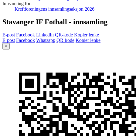
Innsamling for:
Kreftforeningens innsamlingsaksjon 2026
Stavanger IF Fotball - innsamling
E-post
Facebook
LinkedIn
QR-kode
Kopier lenke
E-post
Facebook
Whatsapp
QR-kode
Kopier lenke
×