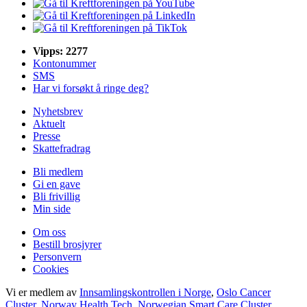
Vipps: 2277
Kontonummer
SMS
Har vi forsøkt å ringe deg?
Nyhetsbrev
Aktuelt
Presse
Skattefradrag
Bli medlem
Gi en gave
Bli frivillig
Min side
Om oss
Bestill brosjyrer
Personvern
Cookies
Vi er medlem av
Innsamlingskontrollen i Norge
,
Oslo Cancer
Cluster
,
Norway Health Tech
,
Norwegian Smart Care Cluster
,