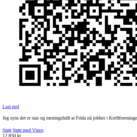
Last ned
Jeg syns det er stas og meningsfullt at Frida nå jobber i Kreftforening
Støtt
Støtt med Vipps
12 850 kr