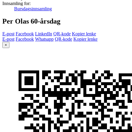
Innsamling for:
Bursdagsinnsamling
Per Olas 60-årsdag
E-post
Facebook
LinkedIn
QR-kode
Kopier lenke
E-post
Facebook
Whatsapp
QR-kode
Kopier lenke
×