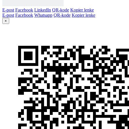
E-post
Facebook
LinkedIn
QR-kode
Kopier lenke
E-post
Facebook
Whatsapp
QR-kode
Kopier lenke
×