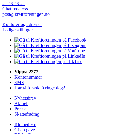
21 49 49 21
Chat med oss
post@kreftforeningen.no
Kontorer og adresser
Ledige stillinger
Vipps: 2277
Kontonummer
SMS
Har vi forsøkt å ringe deg?
Nyhetsbrev
Aktuelt
Presse
Skattefradrag
Bli medlem
Gi en gave