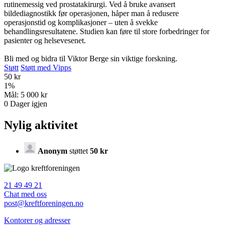
rutinemessig ved prostatakirurgi. Ved å bruke avansert
bildediagnostikk før operasjonen, håper man å redusere
operasjonstid og komplikasjoner – uten å svekke
behandlingsresultatene. Studien kan føre til store forbedringer for
pasienter og helsevesenet.
Bli med og bidra til Viktor Berge sin viktige forskning.
Støtt
Støtt med Vipps
50 kr
1
%
Mål:
5 000 kr
0
Dager igjen
Nylig aktivitet
Anonym
støttet
50 kr
21 49 49 21
Chat med oss
post@kreftforeningen.no
Kontorer og adresser