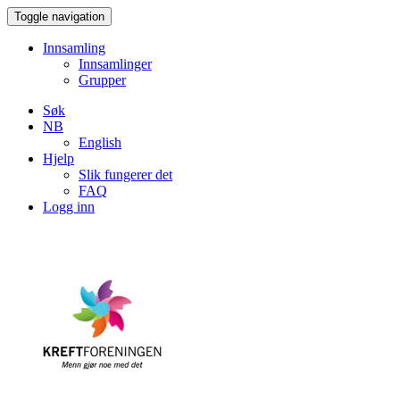
Toggle navigation
Innsamling
Innsamlinger
Grupper
Søk
NB
English
Hjelp
Slik fungerer det
FAQ
Logg inn