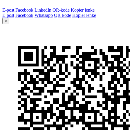
E-post
Facebook
LinkedIn
QR-kode
Kopier lenke
E-post
Facebook
Whatsapp
QR-kode
Kopier lenke
×