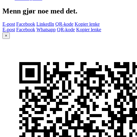
Menn gjør noe med det.
E-post
Facebook
LinkedIn
QR-kode
Kopier lenke
E-post
Facebook
Whatsapp
QR-kode
Kopier lenke
×