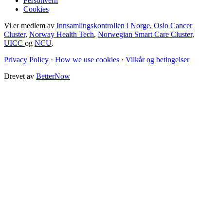
Personvern
Cookies
Vi er medlem av
Innsamlingskontrollen i Norge
,
Oslo Cancer
Cluster
,
Norway Health Tech
,
Norwegian Smart Care Cluster
,
UICC
og
NCU
.
Privacy Policy
·
How we use cookies
·
Vilkår og betingelser
Drevet av
BetterNow