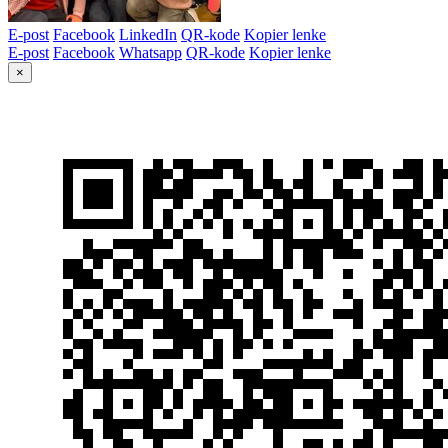
E-post
Facebook
LinkedIn
QR-kode
Kopier lenke
E-post
Facebook
Whatsapp
QR-kode
Kopier lenke
×