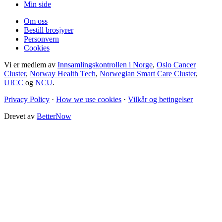
Min side
Om oss
Bestill brosjyrer
Personvern
Cookies
Vi er medlem av
Innsamlingskontrollen i Norge
,
Oslo Cancer
Cluster
,
Norway Health Tech
,
Norwegian Smart Care Cluster
,
UICC
og
NCU
.
Privacy Policy
·
How we use cookies
·
Vilkår og betingelser
Drevet av
BetterNow