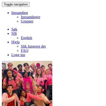
Toggle navigation
Innsamling
Innsamlinger
Grupper
Søk
NB
English
Hjelp
Slik fungerer det
FAQ
Logg inn