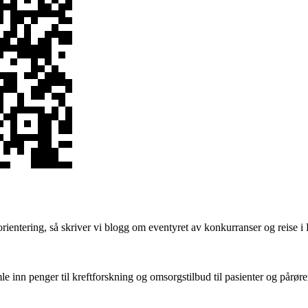
ientering, så skriver vi blogg om eventyret av konkurranser og reise i 
amle inn penger til kreftforskning og omsorgstilbud til pasienter og pårør