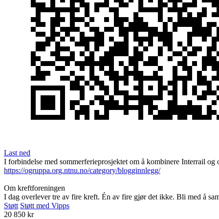
Last ned
I forbindelse med sommerferieprosjektet om å kombinere Interrail og or
https://ogruppa.org.ntnu.no/category/blogginnlegg/
Om kreftforeningen
I dag overlever tre av fire kreft. Én av fire gjør det ikke. Bli med å s
Støtt
Støtt med Vipps
20 850 kr