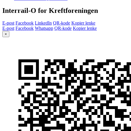
Interrail-O for Kreftforeningen
E-post
Facebook
LinkedIn
QR-kode
Kopier lenke
E-post
Facebook
Whatsapp
QR-kode
Kopier lenke
×