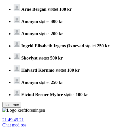
Arne Bergan
støttet
100 kr
Anonym
støttet
400 kr
Anonym
støttet
200 kr
Ingrid Elisabeth Irgens Øxnevad
støttet
250 kr
Skovlyst
støttet
500 kr
Halvard Kornmo
støttet
100 kr
Anonym
støttet
250 kr
Eivind Berner Myhre
støttet
100 kr
21 49 49 21
Chat med oss