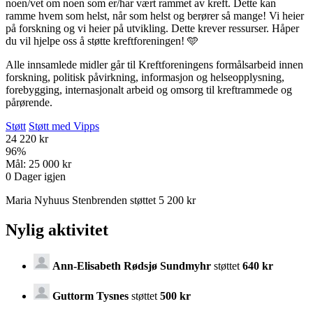
noen/vet om noen som er/har vært rammet av kreft. Dette kan
ramme hvem som helst, når som helst og berører så mange! Vi heier
på forskning og vi heier på utvikling. Dette krever ressurser. Håper
du vil hjelpe oss å støtte kreftforeningen! 🩵
Alle innsamlede midler går til Kreftforeningens formålsarbeid innen
forskning, politisk påvirkning, informasjon og helseopplysning,
forebygging, internasjonalt arbeid og omsorg til kreftrammede og
pårørende.
Støtt
Støtt med Vipps
24 220 kr
96
%
Mål:
25 000 kr
0
Dager igjen
Maria Nyhuus Stenbrenden støttet 5 200 kr
Nylig aktivitet
Ann-Elisabeth Rødsjø Sundmyhr
støttet
640 kr
Guttorm Tysnes
støttet
500 kr