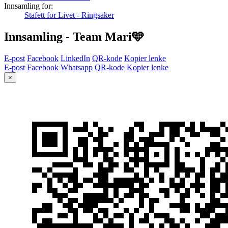
Innsamling for:
Stafett for Livet - Ringsaker
Innsamling - Team Mari🩵
E-post
Facebook
LinkedIn
QR-kode
Kopier lenke
E-post
Facebook
Whatsapp
QR-kode
Kopier lenke
×