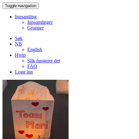
Toggle navigation
Innsamling
Innsamlinger
Grupper
Søk
NB
English
Hjelp
Slik fungerer det
FAQ
Logg inn