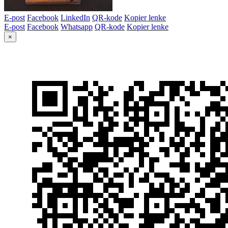
E-post
Facebook
LinkedIn
QR-kode
Kopier lenke
E-post
Facebook
Whatsapp
QR-kode
Kopier lenke
×