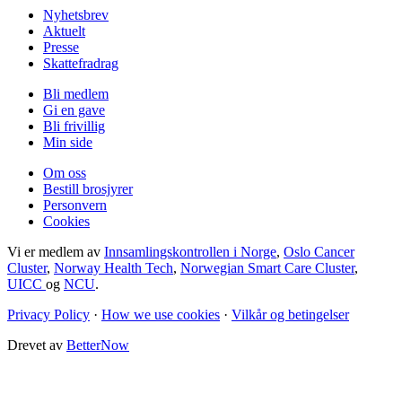
Nyhetsbrev
Aktuelt
Presse
Skattefradrag
Bli medlem
Gi en gave
Bli frivillig
Min side
Om oss
Bestill brosjyrer
Personvern
Cookies
Vi er medlem av
Innsamlingskontrollen i Norge
,
Oslo Cancer
Cluster
,
Norway Health Tech
,
Norwegian Smart Care Cluster
,
UICC
og
NCU
.
Privacy Policy
·
How we use cookies
·
Vilkår og betingelser
Drevet av
BetterNow