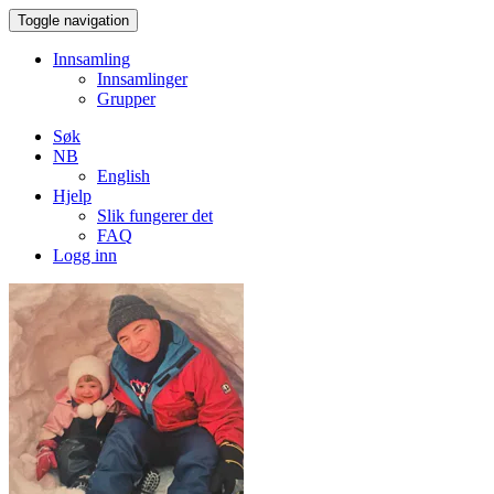
Toggle navigation
Innsamling
Innsamlinger
Grupper
Søk
NB
English
Hjelp
Slik fungerer det
FAQ
Logg inn