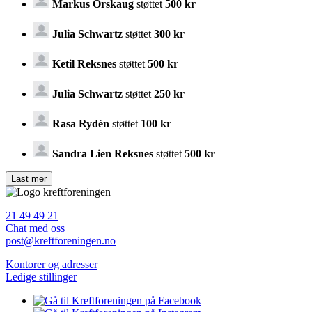
Markus Orskaug
støttet
500 kr
Julia Schwartz
støttet
300 kr
Ketil Reksnes
støttet
500 kr
Julia Schwartz
støttet
250 kr
Rasa Rydén
støttet
100 kr
Sandra Lien Reksnes
støttet
500 kr
21 49 49 21
Chat med oss
post@kreftforeningen.no
Kontorer og adresser
Ledige stillinger