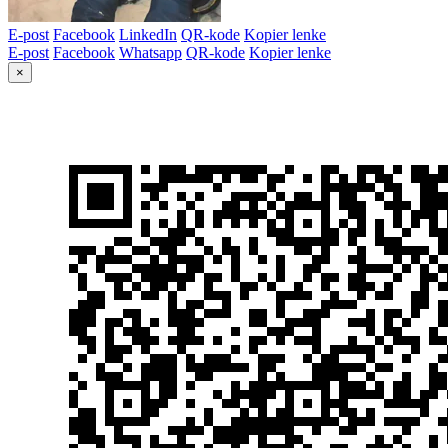
E-post
Facebook
LinkedIn
QR-kode
Kopier lenke
E-post
Facebook
Whatsapp
QR-kode
Kopier lenke
×