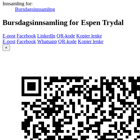
Innsamling for:
Bursdagsinnsamling
Bursdagsinnsamling for Espen Trydal
E-post
Facebook
LinkedIn
QR-kode
Kopier lenke
E-post
Facebook
Whatsapp
QR-kode
Kopier lenke
×