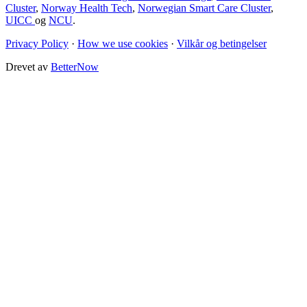
Cluster
,
Norway Health Tech
,
Norwegian Smart Care Cluster
,
UICC
og
NCU
.
Privacy Policy
·
How we use cookies
·
Vilkår og betingelser
Drevet av
BetterNow