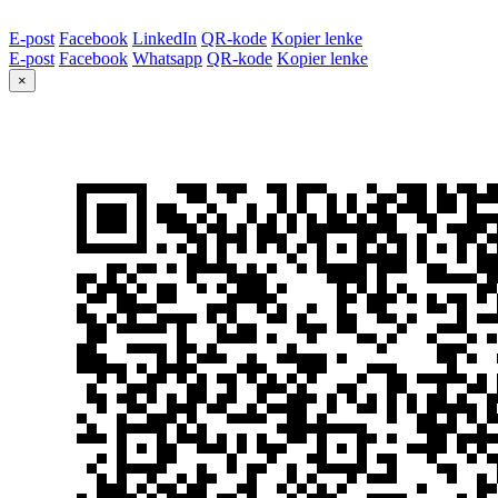
E-post
Facebook
LinkedIn
QR-kode
Kopier lenke
E-post
Facebook
Whatsapp
QR-kode
Kopier lenke
×