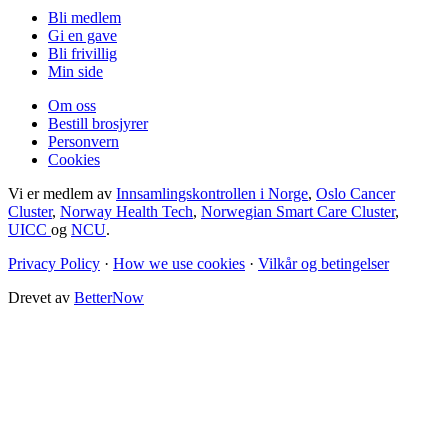
Bli medlem
Gi en gave
Bli frivillig
Min side
Om oss
Bestill brosjyrer
Personvern
Cookies
Vi er medlem av
Innsamlingskontrollen i Norge
,
Oslo Cancer
Cluster
,
Norway Health Tech
,
Norwegian Smart Care Cluster
,
UICC
og
NCU
.
Privacy Policy
·
How we use cookies
·
Vilkår og betingelser
Drevet av
BetterNow