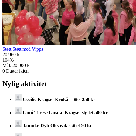
Støtt
Støtt med Vipps
20 960 kr
104
%
Mål:
20 000 kr
0
Dager igjen
Nylig aktivitet
Cecilie Kragset Krokå
støttet
250 kr
Unni Terese Gusdal Kragset
støttet
500 kr
Jannike Dyb Oksavik
støttet
50 kr