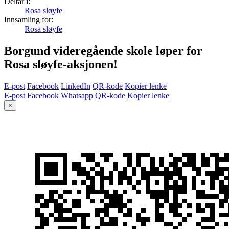
Deltar i:
Rosa sløyfe
Innsamling for:
Rosa sløyfe
Borgund videregående skole løper for
Rosa sløyfe-aksjonen!
E-post
Facebook
LinkedIn
QR-kode
Kopier lenke
E-post
Facebook
Whatsapp
QR-kode
Kopier lenke
×