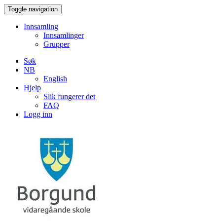
Toggle navigation
Innsamling
Innsamlinger
Grupper
Søk
NB
English
Hjelp
Slik fungerer det
FAQ
Logg inn