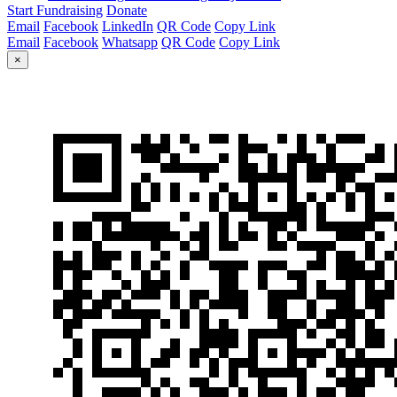
Start Fundraising
Donate
Email
Facebook
LinkedIn
QR Code
Copy Link
Email
Facebook
Whatsapp
QR Code
Copy Link
×