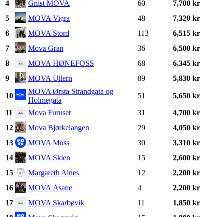
4
Gnist MOVA
60
7,700 kr
5
MOVA Vigra
48
7,320 kr
6
MOVA Stord
113
6,515 kr
7
Mova Gran
36
6,500 kr
8
MOVA HØNEFOSS
68
6,345 kr
9
MOVA Ullern
89
5,830 kr
MOVA Ørsta Strandgata og
10
51
5,650 kr
Holmegata
11
Mova Furuset
31
4,700 kr
12
Mova Bjørkelangen
29
4,050 kr
13
MOVA Moss
30
3,310 kr
14
MOVA Skien
15
2,600 kr
15
Margareth Alnes
12
2,200 kr
16
MOVA Åsane
4
2,200 kr
17
MOVA Skarbøvik
11
1,850 kr