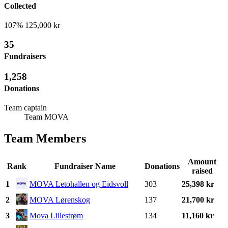
Collected
107%
125,000 kr
35
Fundraisers
1,258
Donations
Team captain
Team MOVA
Team Members
Amount
Rank
Fundraiser Name
Donations
raised
1
MOVA Letohallen og Eidsvoll
303
25,398 kr
2
MOVA Lørenskog
137
21,700 kr
3
Mova Lillestrøm
134
11,160 kr