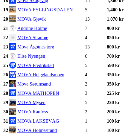
18
Mova Skogsvåg
15
1,800 kr
19
MOVA FYLLINGSDALEN
5
1,400 kr
20
MOVA Gjøvik
13
1,070 kr
21
Andrine Holme
7
900 kr
22
MOVA Straume
4
850 kr
23
Mova Ågotnes torg
13
800 kr
24
Elise Nyengen
6
700 kr
25
MOVA Fredrikstad
5
590 kr
26
MOVA Helgelandsmoen
4
350 kr
27
Mova Sørumsand
2
350 kr
28
MOVA MATHOPEN
3
225 kr
29
MOVA Mysen
5
220 kr
30
MOVA Raufoss
2
200 kr
31
MOVA LAKSEVÅG
1
100 kr
32
MOVA Holmestrand
1
100 kr