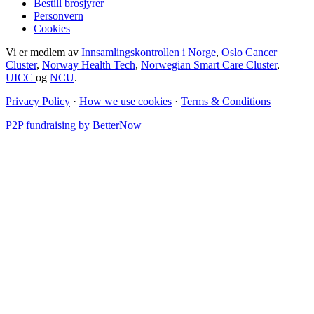
Bestill brosjyrer
Personvern
Cookies
Vi er medlem av
Innsamlingskontrollen i Norge
,
Oslo Cancer
Cluster
,
Norway Health Tech
,
Norwegian Smart Care Cluster
,
UICC
og
NCU
.
Privacy Policy
·
How we use cookies
·
Terms & Conditions
P2P fundraising by BetterNow