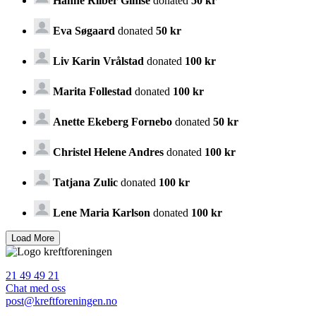
Hanne Riiber Gimse
donated
50 kr
Eva Søgaard
donated
50 kr
Liv Karin Vrålstad
donated
100 kr
Marita Follestad
donated
100 kr
Anette Ekeberg Fornebo
donated
50 kr
Christel Helene Andres
donated
100 kr
Tatjana Zulic
donated
100 kr
Lene Maria Karlson
donated
100 kr
21 49 49 21
Chat med oss
post@kreftforeningen.no