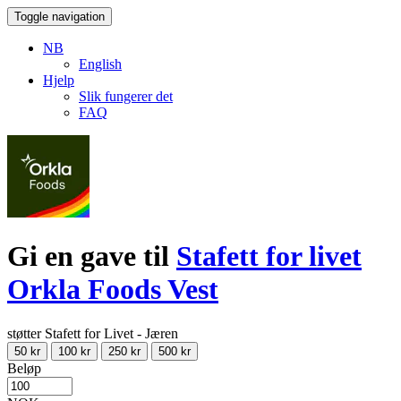
Toggle navigation
NB
English
Hjelp
Slik fungerer det
FAQ
Gi en gave til
Stafett for livet
Orkla Foods Vest
støtter Stafett for Livet - Jæren
50 kr
100 kr
250 kr
500 kr
Beløp