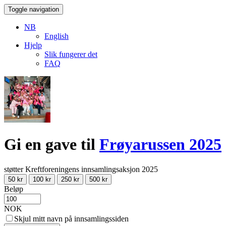
Toggle navigation
NB
English
Hjelp
Slik fungerer det
FAQ
Gi en gave til
Frøyarussen 2025
støtter Kreftforeningens innsamlingsaksjon 2025
50 kr
100 kr
250 kr
500 kr
Beløp
NOK
Skjul mitt navn på innsamlingssiden