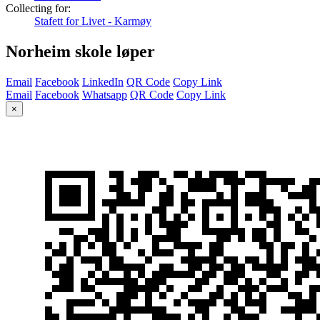
Collecting for:
Stafett for Livet - Karmøy
Norheim skole løper
Email
Facebook
LinkedIn
QR Code
Copy Link
Email
Facebook
Whatsapp
QR Code
Copy Link
×