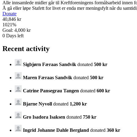
Alle innsamlede midler går til Kreftforeningens formålsarbeid innen f
Å gå eller løpe Stafett for livet er enda mer meningsfylt når du samtidi
Donate
40,846 kr
1021
%
Goal:
4,000 kr
0
Days left
Recent activity
Sigbjørn Færaas Sandvik
donated
500 kr
Maren Færaas Sandvik
donated
500 kr
Catrine Pansegrau Tangen
donated
600 kr
Bjarne Nyvoll
donated
1,200 kr
Gro Isadora Isaksen
donated
750 kr
Ingrid Johanne Dahle Bergland
donated
360 kr