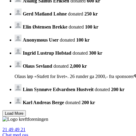
Aslaug Salhus Eriksen
donated
600 kr
Gerd Matland Lohne
donated
250 kr
Elin Østensen Brekke
donated
100 kr
Anonymous User
donated
100 kr
Ingrid Lustrup Hofstad
donated
300 kr
Olaus Sevland
donated
2,000 kr
Olaus løp «Stafett for livet». 26 runder ga 2000,- fra sponsorer
Linn Synnøve Edvardsen Hustveit
donated
200 kr
Karl Andreas Berge
donated
200 kr
21 49 49 21
Chat med oss