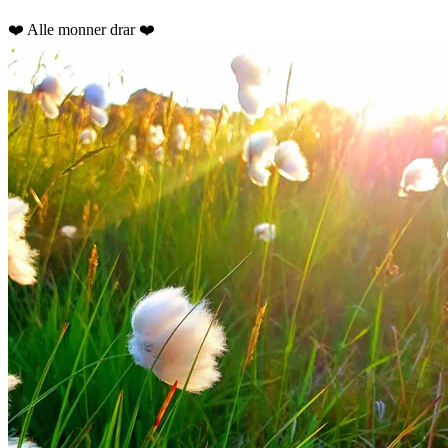
❤️ Alle monner drar ❤️