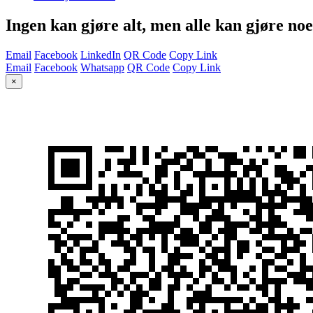
Ingen kan gjøre alt, men alle kan gjøre noe
Email
Facebook
LinkedIn
QR Code
Copy Link
Email
Facebook
Whatsapp
QR Code
Copy Link
×