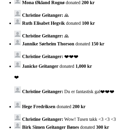
Mona Økland Rognø
donated
200 kr
Christine Geitanger:
🙏
Ruth Elisabet Hegvik
donated
100 kr
Christine Geitanger:
🙏
Jannike Sørheim Thorson
donated
150 kr
Christine Geitanger:
❤️❤️❤️
Janicke Geitanger
donated
1,000 kr
❤️
Christine Geitanger:
Du er fantastisk gal❤️❤️❤️
Hege Fredriksen
donated
200 kr
Christine Geitanger:
Wow! Tusen takk <3 <3 <3
Birk Simen Geitanger Bønes
donated
300 kr