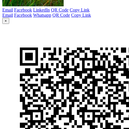
Email
Facebook
LinkedIn
QR Code
Copy Link
Email
Facebook
Whatsapp
QR Code
Copy Link
×