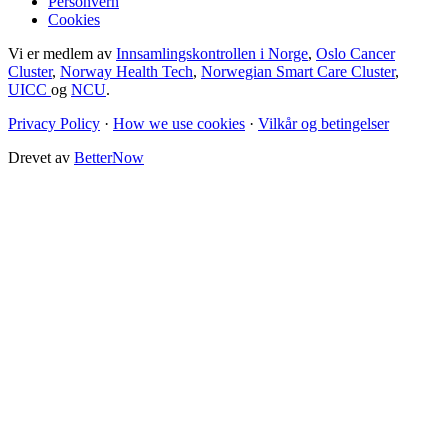
Personvern
Cookies
Vi er medlem av
Innsamlingskontrollen i Norge
,
Oslo Cancer
Cluster
,
Norway Health Tech
,
Norwegian Smart Care Cluster
,
UICC
og
NCU
.
Privacy Policy
·
How we use cookies
·
Vilkår og betingelser
Drevet av
BetterNow