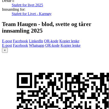
Deltar i:
Stafett for livet 2025
Innsamling for:
Stafett for Livet - Karmøy
Team Haugen - blod, svette og tårer
innsamling 2025
E-post
Facebook
LinkedIn
QR-kode
Kopier lenke
E-post
Facebook
Whatsapp
QR-kode
Kopier lenke
×