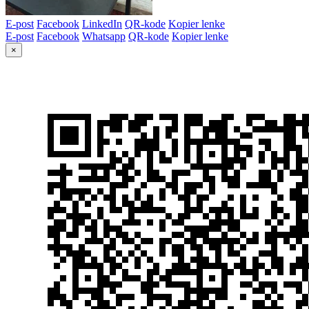
E-post
Facebook
LinkedIn
QR-kode
Kopier lenke
E-post
Facebook
Whatsapp
QR-kode
Kopier lenke
×