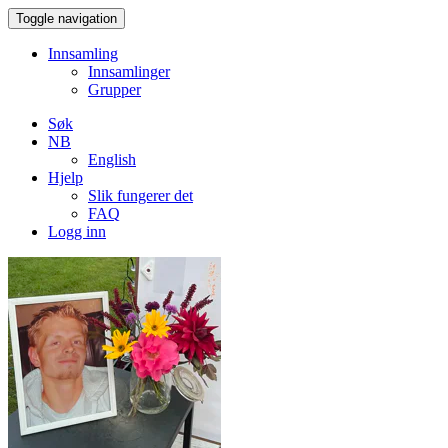
Toggle navigation
Innsamling
Innsamlinger
Grupper
Søk
NB
English
Hjelp
Slik fungerer det
FAQ
Logg inn