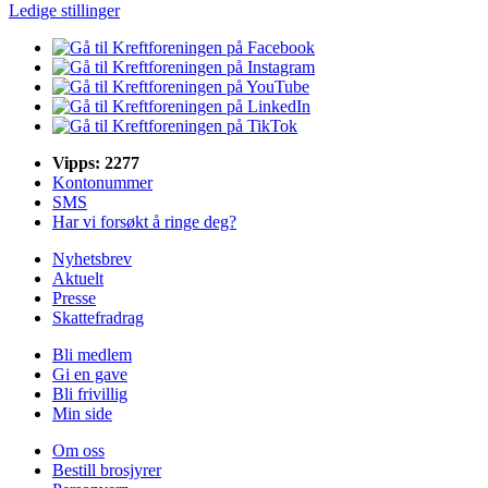
Ledige stillinger
Vipps: 2277
Kontonummer
SMS
Har vi forsøkt å ringe deg?
Nyhetsbrev
Aktuelt
Presse
Skattefradrag
Bli medlem
Gi en gave
Bli frivillig
Min side
Om oss
Bestill brosjyrer