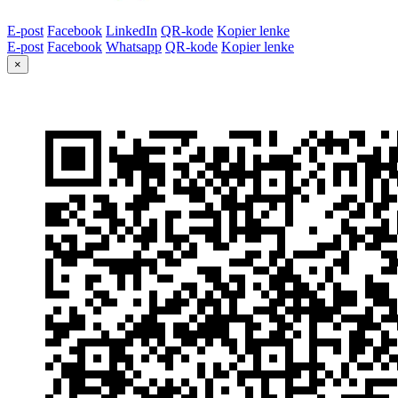
E-post
Facebook
LinkedIn
QR-kode
Kopier lenke
E-post
Facebook
Whatsapp
QR-kode
Kopier lenke
×