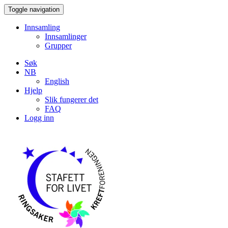
Toggle navigation
Innsamling
Innsamlinger
Grupper
Søk
NB
English
Hjelp
Slik fungerer det
FAQ
Logg inn