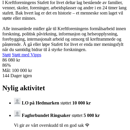
I Kreftforeningens Stafett for livet deltar lag bestående av familier,
venner, skoler, foreninger, arbeidsplasser og andre i en 24 timer lang
stafett. Bak hvert lag er det en historie – et menneske som laget vil
støtte eller minnes.
Alle innsamlede midler går til Kreftforeningens formålsarbeid innen
forskning, politisk påvirkning, informasjon og helseopplysning,
forebygging, internasjonalt arbeid og omsorg til kreftrammede og
pårørende. Å gå eller løpe Stafett for livet er enda mer meningsfylt
når du samtidig bidrar til å styrke forskningen.
Støtt
Støtt med Vipps
86 080 kr
86
%
Mål:
100 000 kr
144
Dager igjen
Nylig aktivitet
LO på Hedmarken
støttet
10 000 kr
Fagforbundet Ringsaker
støttet
5 000 kr
Vi gir av vårt overskudd til en god sak 🌹