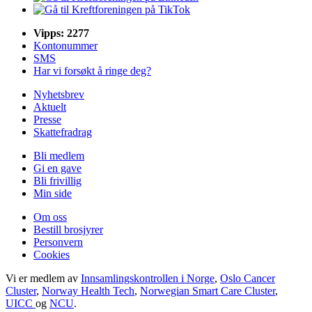
Vipps: 2277
Kontonummer
SMS
Har vi forsøkt å ringe deg?
Nyhetsbrev
Aktuelt
Presse
Skattefradrag
Bli medlem
Gi en gave
Bli frivillig
Min side
Om oss
Bestill brosjyrer
Personvern
Cookies
Vi er medlem av
Innsamlingskontrollen i Norge
,
Oslo Cancer
Cluster
,
Norway Health Tech
,
Norwegian Smart Care Cluster
,
UICC
og
NCU
.