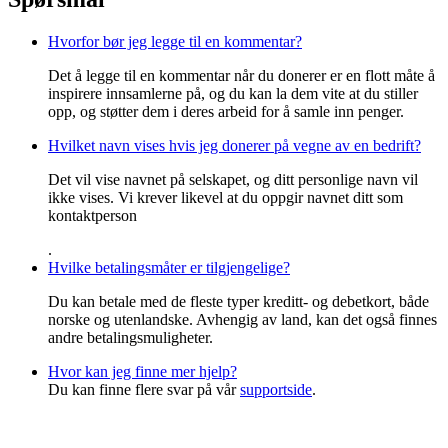
Hvorfor bør jeg legge til en kommentar?
Det å legge til en kommentar når du donerer er en flott måte å
inspirere innsamlerne på, og du kan la dem vite at du stiller
opp, og støtter dem i deres arbeid for å samle inn penger.
Hvilket navn vises hvis jeg donerer på vegne av en bedrift?
Det vil vise navnet på selskapet, og ditt personlige navn vil
ikke vises. Vi krever likevel at du oppgir navnet ditt som
kontaktperson
.
Hvilke betalingsmåter er tilgjengelige?
Du kan betale med de fleste typer kreditt- og debetkort, både
norske og utenlandske. Avhengig av land, kan det også finnes
andre betalingsmuligheter.
Hvor kan jeg finne mer hjelp?
Du kan finne flere svar på vår
supportside
.