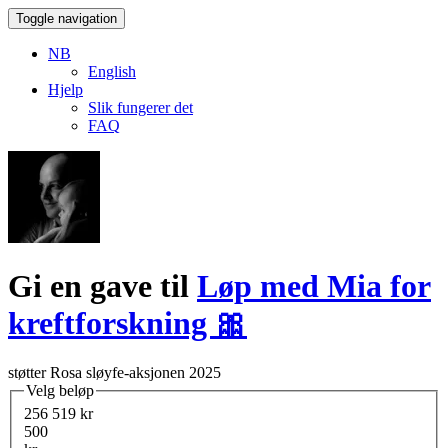
Toggle navigation
NB
English
Hjelp
Slik fungerer det
FAQ
Gi en gave til
Løp med Mia for
kreftforskning 🎀
støtter Rosa sløyfe-aksjonen 2025
Velg beløp
256 519 kr
500