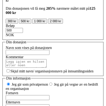
kr
Din donasjonen vil få meg
205%
nærmere målet mitt på
125
000 kr
300 kr
500 kr
1 000 kr
2 000 kr
Beløp
NOK
Din donasjon
Navn som vises på donasjonen
Kommentar
Skjul mitt navn/ organisasjonsnavn på innsamlingssiden
Din informasjon
Jeg gir som privatperson
Jeg gir på vegne av en bedrift
en organisasjon
Fornavn
Etternavn