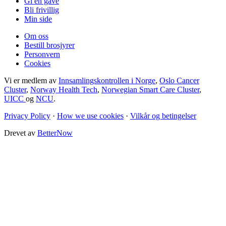
Gi en gave
Bli frivillig
Min side
Om oss
Bestill brosjyrer
Personvern
Cookies
Vi er medlem av
Innsamlingskontrollen i Norge
,
Oslo Cancer
Cluster
,
Norway Health Tech
,
Norwegian Smart Care Cluster
,
UICC
og
NCU
.
Privacy Policy
·
How we use cookies
·
Vilkår og betingelser
Drevet av
BetterNow