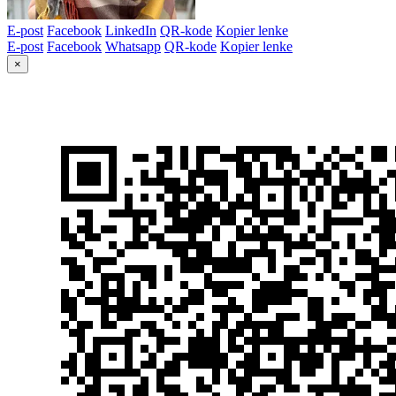
E-post
Facebook
LinkedIn
QR-kode
Kopier lenke
E-post
Facebook
Whatsapp
QR-kode
Kopier lenke
×