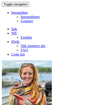
Toggle navigation
Innsamling
Innsamlinger
Grupper
Søk
NB
English
Hjelp
Slik fungerer det
FAQ
Logg inn