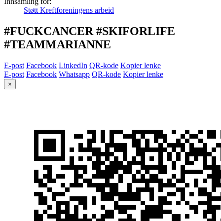
Innsamling for:
Støtt Kreftforeningens arbeid
#FUCKCANCER #SKIFORLIFE
#TEAMMARIANNE
E-post
Facebook
LinkedIn
QR-kode
Kopier lenke
E-post
Facebook
Whatsapp
QR-kode
Kopier lenke
×