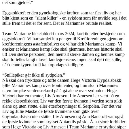
det som gjelder.”
Eggstokkreft er den gynekologiske kreften som tar flest liv og har
blitt kjent som en “silent killer” - en sykdom som får utvikle seg i det
stille frem til det er for sent. Det er Mariannes brutale realitet.
Team Marianne ble etablert i mars 2024, kort tid etter beskjeden om
eggstokkreft. Vi har samlet inn penger til Kreftforeningen gjennom
kreftforeningens #stafettforlivet og vi har delt Mariannes kamp. Vi
ønsker at Mariannes kamp ikke skal glemmes, hennes historie skal
ut! Den sterke personen, den mentalt sterke damen og hennes kamp
skal fortelles langt utover landegrensene. Ingen skal dø i det stille,
når denne typen kreft kan oppdages tidligere.
“Snillepiker går ikke til sydpolen.”
Nå skal den fryktløse og tøffe damen Hege Victoria Dypdalsbakk
løfte Mariannes kamp over kontinenter, og hun skal i Mariannes
navn forsøke verdensrekord på å gå alene over sydpolen. Hege
Victoria har en mentor, Liv Arnesen. Liv Arnesen har vært på en
rekke ekspedisjoner. Liv var den første kvinnen i verden som gikk
alene og uten støtte, eller etterforsyninger til Sørpolen. Før det var
Liv og Julie Maske de første kvinnene som gikk over
Grønnlandsisen uten støtte. Liv Arnesen og Ann Bancroft var også
de første kvinnene som krysset Antarktis på ski. Å ha store forbilder
som Hege Victoria og Liv Arnesen i Team Marianne er styrkedråper