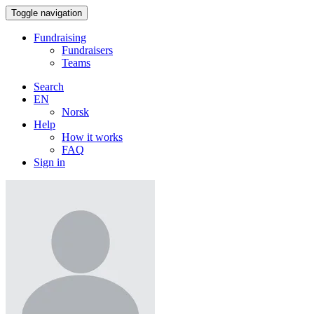
Toggle navigation
Fundraising
Fundraisers
Teams
Search
EN
Norsk
Help
How it works
FAQ
Sign in