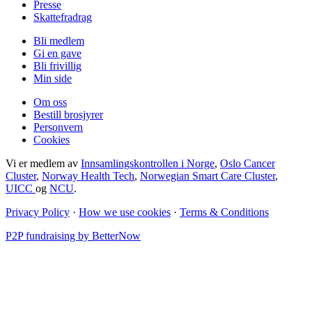
Presse
Skattefradrag
Bli medlem
Gi en gave
Bli frivillig
Min side
Om oss
Bestill brosjyrer
Personvern
Cookies
Vi er medlem av
Innsamlingskontrollen i Norge
,
Oslo Cancer
Cluster
,
Norway Health Tech
,
Norwegian Smart Care Cluster
,
UICC
og
NCU
.
Privacy Policy
·
How we use cookies
·
Terms & Conditions
P2P fundraising by BetterNow