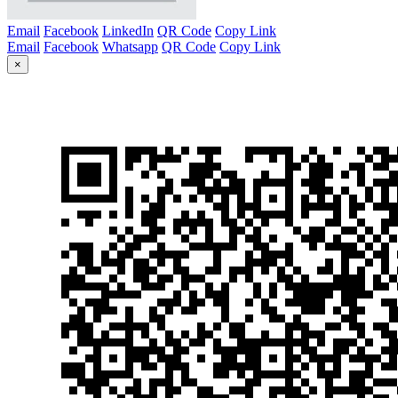
Email
Facebook
LinkedIn
QR Code
Copy Link
Email
Facebook
Whatsapp
QR Code
Copy Link
×